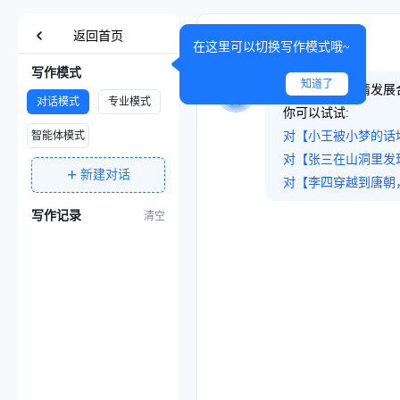
返回首页
在这里可以切换写作模式哦~
写作模式
知道了
发挥想象，剧情发展
对话模式
专业模式
你可以试试:
智能体模式
对【小王被小梦的话
对【张三在山洞里发
+
新建对话
对【李四穿越到唐朝
写作记录
清空