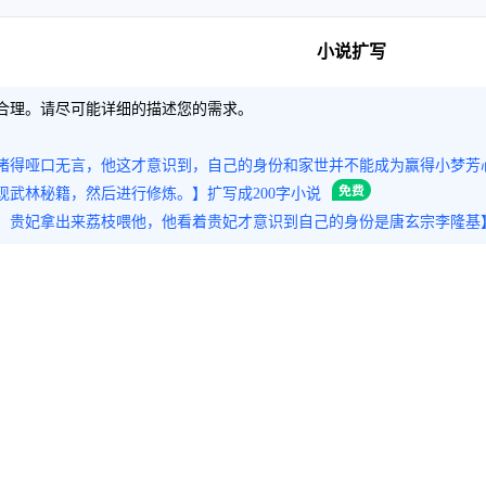
小说扩写
合理。请尽可能详细的描述您的需求。
堵得哑口无言，他这才意识到，自己的身份和家世并不能成为赢得小梦芳
现武林秘籍，然后进行修炼。】扩写成200字小说
，贵妃拿出来荔枝喂他，他看着贵妃才意识到自己的身份是唐玄宗李隆基】